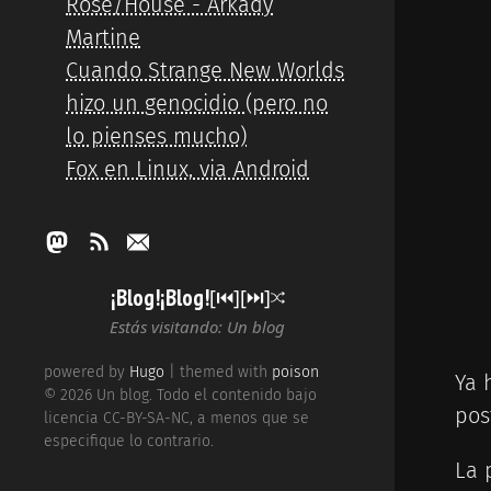
Rose/House - Arkady
Martine
Cuando Strange New Worlds
hizo un genocidio (pero no
lo pienses mucho)
Fox en Linux, via Android
¡Blog!¡Blog!
[⏮︎]
[⏭︎]
Estás visitando: Un blog
powered by
Hugo
| themed with
poison
Ya 
© 2026 Un blog. Todo el contenido bajo
pos
licencia CC-BY-SA-NC, a menos que se
especifique lo contrario.
La 