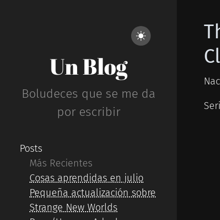
T
C
Un Blog
Nac
Boludeces que se me da
Ser
por escribir
Posts
Más Recientes
Cosas aprendidas en julio
Pequeña actualización sobre
Strange New Worlds