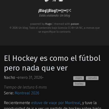
¡Blog!¡Blog!
[⏮︎]
[⏭︎]
Estás visitando: Un blog
powered by
Hugo
| themed with
poison
© 2026 Un blog. Todo el contenido bajo licencia CC-BY-SA-NC, a menos que
se especifique lo contrario.
El Hockey es como el fútbol
pero nada que ver
Nacho -
enero 31, 2026
-
viajes
canadá
hockey
Tiempo de lectura 6 mins
Serie:
Montreal 2026
Recientemente
estuve de viaje por Montreal
, y tuve la
oportunidad de ir a ver un partido de hockey sobre hielo,