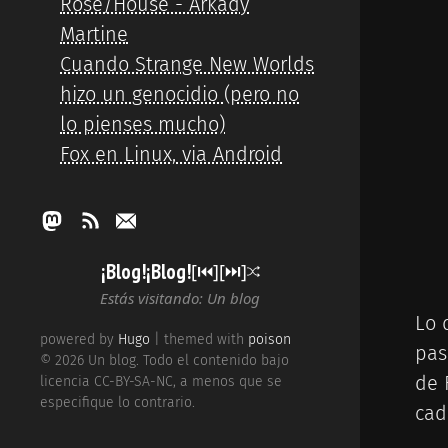
Rose/House - Arkady
Martine
Cuando Strange New Worlds
hizo un genocidio (pero no
lo pienses mucho)
Fox en Linux, via Android
¡Blog!¡Blog!
[⏮︎]
[⏭︎]
Estás visitando: Un blog
Lo 
powered by
Hugo
| themed with
poison
pas
© 2026 Un blog. Todo el contenido bajo
de 
licencia CC-BY-SA-NC, a menos que se
especifique lo contrario.
cad