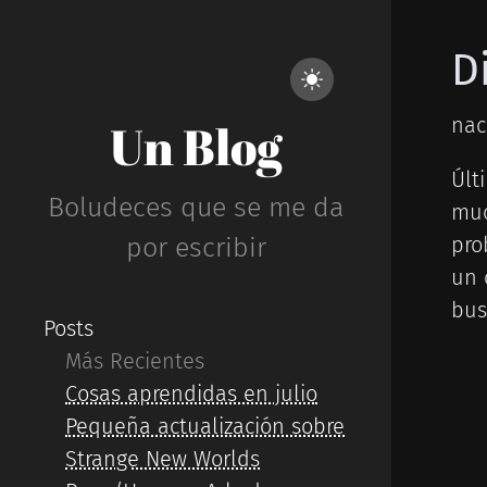
D
nac
Un Blog
Últ
Boludeces que se me da
muc
por escribir
pro
un 
bus
Posts
Más Recientes
Cosas aprendidas en julio
Pequeña actualización sobre
Strange New Worlds